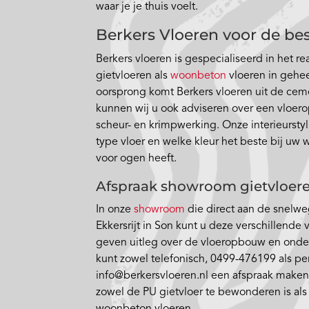
waar je je thuis voelt.
Berkers Vloeren voor de bes
Berkers vloeren is gespecialiseerd in het re
gietvloeren als
woonbeton
vloeren in gehe
oorsprong komt Berkers vloeren uit de ce
kunnen wij u ook adviseren over een vloer
scheur- en krimpwerking. Onze interieurstyl
type vloer en welke kleur het beste bij uw 
voor ogen heeft.
Afspraak showroom gietvloer
In onze
showroom
die direct aan de snelweg
Ekkersrijt in Son kunt u deze verschillende
geven uitleg over de vloeropbouw en onde
kunt zowel telefonisch, 0499-476199 als per
info@berkersvloeren.nl een afspraak make
zowel de PU gietvloer te bewonderen is als