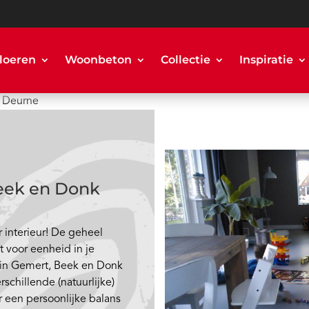
loeren
Woonbeton
Collectie
Inspiratie
n Deurne
Beek en Donk
r interieur! De geheel
t voor eenheid in je
is in Gemert, Beek en Donk
schillende (natuurlijke)
r een persoonlijke balans