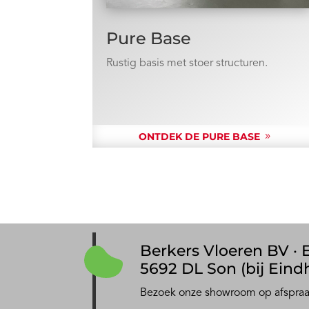
Pure Base
Rustig basis met stoer structuren.
ONTDEK DE PURE BASE
Berkers Vloeren BV · E
5692 DL Son (bij Eind
Bezoek onze showroom op afspra