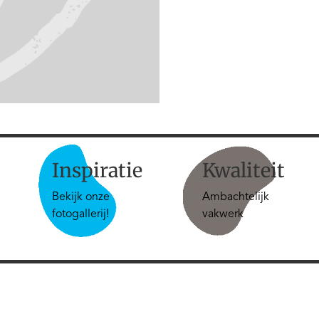
Inspiratie
Kwaliteit
Bekijk onze
Ambachtelijk
fotogallerij!
vakwerk