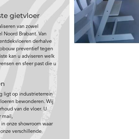
te gietvloer
aliseren van zowel
el Noord Brabant. Van
mentdekvloeren derhalve
opbouw preventief tegen
iste kan u adviseren welk
wensen en sfeer past die u
en
 ligt op industrieterrein
 vloeren bewonderen. Wij
rhoud van de vloer. U
 mail,
n in onze showroom waar
 onze verschillende