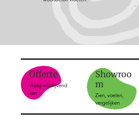
woonbeton vloeren.
Offerte
Showroo
m
Vraag vrijblijvend
aan
Zien, voelen,
vergelijken