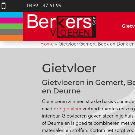

0499 – 47 61 99
Gietv
Home
»
Gietvloer Gemert, Beek en Donk e
Gietvloer
Gietvloeren in Gemert, 
en Deurne
Gietvloeren zijn een strakke basis voor iede
naadloze
gietvloer
verbindt ruimtes en zorg
interieur. Gietvloeren geven sfeer in je hu
of Deurne en is goed te combineren met ver
materialen en stoffen. Kortom het zorgt voo