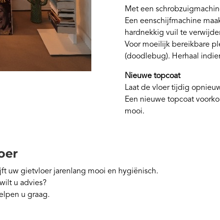
Met een schrobzuigmachine
Een eenschijfmachine maakt
hardnekkig vuil te verwijde
Voor moeilijk bereikbare p
(doodlebug). Herhaal indie
Nieuwe topcoat
Laat de vloer tijdig opnieu
Een nieuwe topcoat voorkom
mooi.
oer
jft uw gietvloer jarenlang mooi en hygiënisch.
wilt u advies?
helpen u graag.