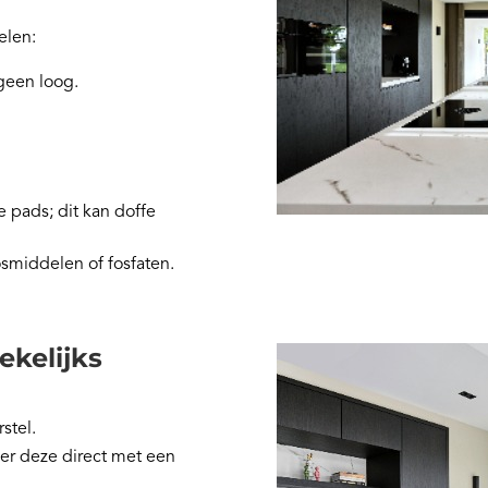
elen:
 geen loog.
 pads; dit kan doffe
middelen of fosfaten.
ekelijks
stel.
der deze direct met een