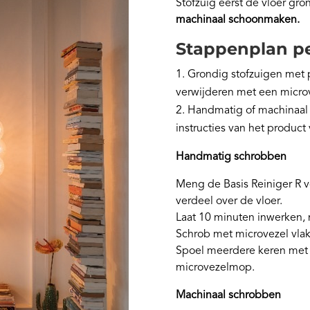
Stofzuig eerst de vloer gro
machinaal schoonmaken.
Stappenplan p
Grondig stofzuigen met pa
verwijderen met een micro
Handmatig of machinaal 
instructies van het product
Handmatig schrobben
Meng de Basis Reiniger R 
verdeel over de vloer.
Laat 10 minuten inwerken, m
Schrob met microvezel vlak
Spoel meerdere keren met 
microvezelmop.
Machinaal schrobben