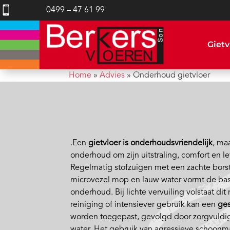

0499 – 47 61 99
Gietv
Home
»
Advies
»
Onderhoud gietvloer
.Een
gietvloer is onderhoudsvriendelijk
, ma
onderhoud om zijn uitstraling, comfort en 
Regelmatig stofzuigen met een zachte bors
microvezel mop en lauw water vormt de bas
onderhoud. Bij lichte vervuiling volstaat di
reiniging of intensiever gebruik kan een
ges
worden toegepast, gevolgd door zorgvuldi
water. Het gebruik van agressieve schoon