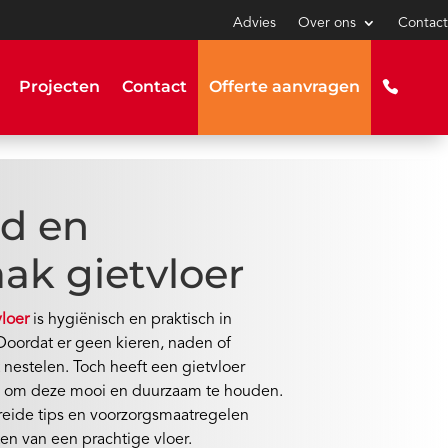
Advies
Over ons
Contact
Projecten
Contact
Offerte aanvragen
d en
k gietvloer
vloer
is hygiënisch en praktisch in
oordat er geen kieren, naden of
t nestelen. Toch heeft een gietvloer
 om deze mooi en duurzaam te houden.
breide tips en voorzorgsmaatregelen
en van een prachtige vloer.