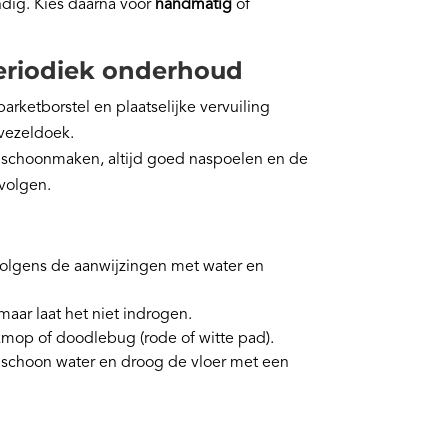
ndig. Kies daarna voor
handmatig
of
eriodiek onderhoud
rketborstel en plaatselijke vervuiling
vezeldoek.
schoonmaken, altijd goed naspoelen en de
 volgen.
volgens de aanwijzingen met water en
aar laat het niet indrogen.
mop of doodlebug (rode of witte pad).
schoon water en droog de vloer met een