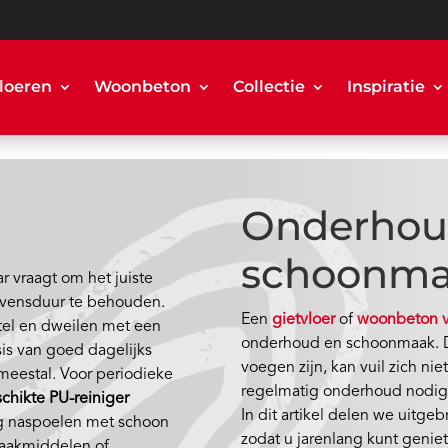
loeren
Woonbeton
Collectie
Inspiratie
Onderhou
schoonmaa
ar vraagt om het juiste
levensduur te behouden.
Een
gietvloer
of
woonbeton 
tel en dweilen met een
onderhoud en schoonmaak. D
is van goed dagelijks
voegen zijn, kan vuil zich nie
t meestal. Voor periodieke
regelmatig onderhoud nodig
chikte PU-reiniger
In dit artikel delen we uitge
g naspoelen met schoon
zodat u jarenlang kunt geniet
maakmiddelen of