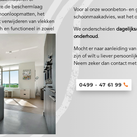
ze de beschermlaag
Voor al onze woonbeton- en g
choonloopmatten, het
schoonmaakadvies, wat het ov
 verwijderen van vlekken
ch en functioneel in zowel
We onderscheiden
dagelijks
onderhoud
.
Mocht er naar aanleiding va
zijn of wilt u liever persoonli
Neem zeker dan contact met o
0499 - 47 61 99