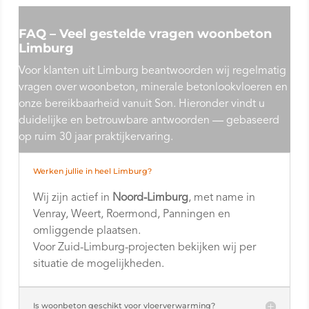
FAQ – Veel gestelde vragen woonbeton
Limburg
Voor klanten uit Limburg beantwoorden wij regelmatig
vragen over woonbeton, minerale betonlookvloeren en
onze bereikbaarheid vanuit Son. Hieronder vindt u
duidelijke en betrouwbare antwoorden — gebaseerd
op ruim 30 jaar praktijkervaring.
Werken jullie in heel Limburg?
Wij zijn actief in
Noord-Limburg
, met name in
Venray, Weert, Roermond, Panningen en
omliggende plaatsen.
Voor Zuid-Limburg-projecten bekijken wij per
situatie de mogelijkheden.
Is woonbeton geschikt voor vloerverwarming?