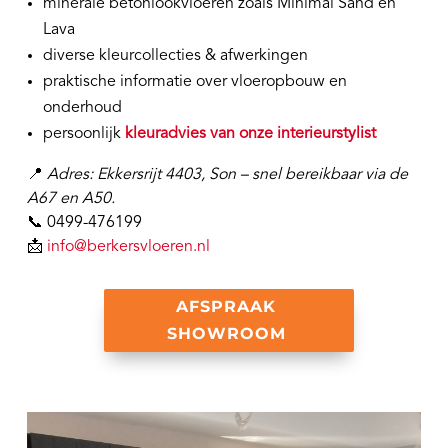
minerale betonlookvloeren zoals Minimal Sand en
Lava
diverse kleurcollecties & afwerkingen
praktische informatie over vloeropbouw en
onderhoud
persoonlijk
kleuradvies van onze interieurstylist
📍
Adres: Ekkersrijt 4403, Son – snel bereikbaar via de
A67 en A50.
📞 0499-476199
📩
info@berkersvloeren.nl
AFSPRAAK
SHOWROOM