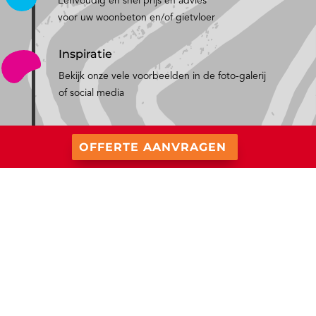
Eenvoudig en snel prijs en advies
voor uw woonbeton en/of gietvloer
Inspiratie
Bekijk onze vele voorbeelden in de foto-galerij
of social media
OFFERTE AANVRAGEN
Openingstijden
Berkers Vloeren BV
Ekkersrijt 4403
Maandag van 13.00 tot 17.30 uur
5692 DL SON
D
insdag, woensdag en vrijdag van 9.30
tot 17.30 uur
Specialist gietvloer en woonbeton
Donderdag van 9.30 tot 20.00 uur
Noord Brabant
&
Noord Limburg
Bezoek onze showroom altijd op afspraak.
Toepassingen
Er is dan altijd iemand aanwezig die u kan