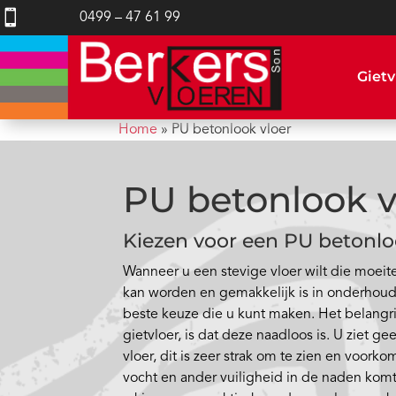

0499 – 47 61 99
Gietv
Home
»
PU betonlook vloer
PU betonlook v
Kiezen voor een PU betonlo
Wanneer u een stevige vloer wilt die moeite
kan worden en gemakkelijk is in onderhoud,
beste keuze die u kunt maken. Het belangr
gietvloer, is dat deze naadloos is. U ziet 
vloer, dit is zeer strak om te zien en voork
vocht en ander vuiligheid in de naden komt