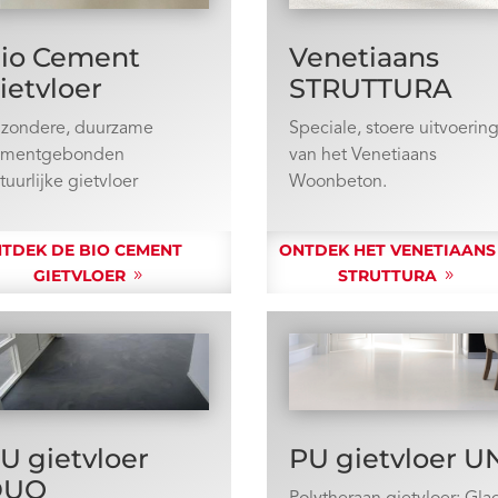
io Cement
Venetiaans
ietvloer
STRUTTURA
jzondere, duurzame
Speciale, stoere uitvoerin
ementgebonden
van het Venetiaans
tuurlijke gietvloer
Woonbeton.
TDEK DE BIO CEMENT
ONTDEK HET VENETIAANS
GIETVLOER
STRUTTURA
PU gietvloer U
U gietvloer
DUO