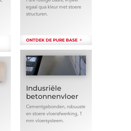
d,
Pure rustige basis, vrijwel
egaal qua kleur met stoere
structuren.
R
ONTDEK DE PURE BASE
Indusriële
betonnenvloer
Cementgebonden, robuuste
en stoere vloerafwerking, 1
mm vloersysteem.