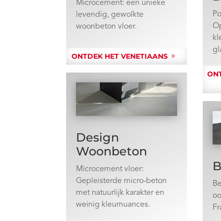
Microcement: een unieke
Po
levendig, gewolkte
O
woonbeton vloer.
kl
g
ONTDEK HET VENETIAANS
ONT
Design
Woonbeton
B
Microcement vloer:
Gepleisterde micro-beton
Be
met natuurlijk karakter en
oo
weinig kleurnuances.
Fr