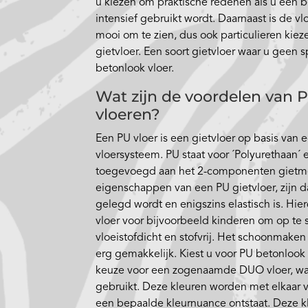
u kiezen om praktische redenen als u een be
intensief gebruikt wordt. Daarnaast is de vl
mooi om te zien, dus ook particulieren kiez
gietvloer. Een soort gietvloer waar u geen sp
betonlook vloer.
Wat zijn de voordelen van 
vloeren?
Een PU vloer is een gietvloer op basis van 
vloersysteem. PU staat voor ´Polyurethaan´ e
toegevoegd aan het 2-componenten gietm
eigenschappen van een PU gietvloer, zijn d
gelegd wordt en enigszins elastisch is. Hier
vloer voor bijvoorbeeld kinderen om op te s
vloeistofdicht en stofvrij. Het schoonmaken
erg gemakkelijk. Kiest u voor PU betonlook
keuze voor een zogenaamde DUO vloer, waar
gebruikt. Deze kleuren worden met elkaar
een bepaalde kleurnuance ontstaat. Deze k