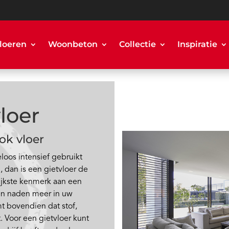
loeren
Woonbeton
Collectie
Inspiratie
loer
ok vloer
loos intensief gebruikt
 dan is een gietvloer de
ijkste kenmerk aan een
geen naden meer in uw
omt bovendien dat stof,
. Voor een gietvloer kunt