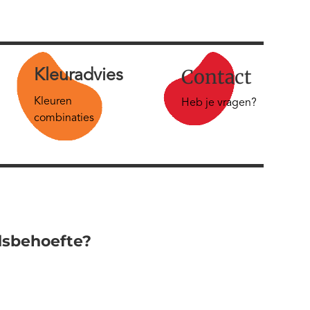
Contact
Kleur
advies
Kleuren
Heb je vragen?
combinaties
dsbehoefte?