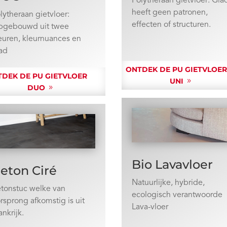
Polytheraan gietvloer: Gla
heeft geen patronen,
lytheraan gietvloer:
effecten of structuren.
pgebouwd uit twee
euren, kleurnuances en
lad
ONTDEK DE PU GIETVLOE
DEK DE PU GIETVLOER
UNI
DUO
Bio Lavavloer
eton Ciré
Natuurlijke, hybride,
tonstuc welke van
ecologisch verantwoorde
rsprong afkomstig is uit
Lava-vloer
ankrijk.