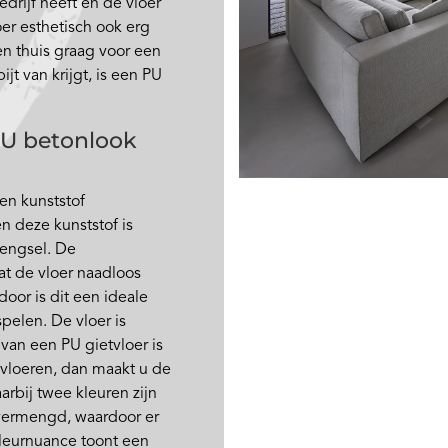
drijf heeft en de vloer
oer esthetisch ook erg
en thuis graag voor een
ijt van krijgt, is een PU
PU betonlook
een kunststof
n deze kunststof is
engsel. De
at de vloer naadloos
door is dit een ideale
pelen. De vloer is
 van een PU gietvloer is
 vloeren, dan maakt u de
bij twee kleuren zijn
 vermengd, waardoor er
leurnuance toont een