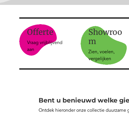
Offerte
Showroo
m
Vraag vrijblijvend
aan
Zien, voelen,
vergelijken
Bent u benieuwd welke gie
Ontdek hieronder onze collectie duurzame 