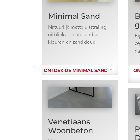
Minimal Sand
B
g
Natuurlijk matte uitstraling,
uitblinker lichte aardse
Bi
kleuren en zandkleur.
c
na
ONTDEK DE MINIMAL SAND
ON
Venetiaans
P
Woonbeton