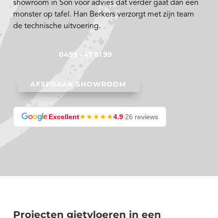
showroom in Son voor advies dat verder gaat dan een
monster op tafel. Han Berkers verzorgt met zijn team
de technische uitvoering.
0499 - 47 61 99
AFSPRAAK SHOWROOM
★★★★★
Excellent
4.9
|
26 reviews
Projecten gietvloeren in een