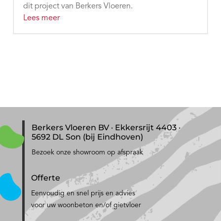
dit project van Berkers Vloeren.
Lees meer
Berkers Vloeren BV · Ekkersrijt 4403 ·
5692 DL Son (bij Eindhoven)
Bezoek onze showroom op afspraak
Offerte
Eenvoudig en snel prijs en advies
voor uw woonbeton en/of gietvloer