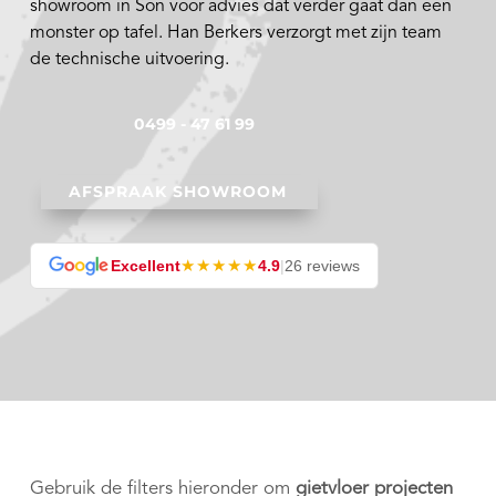
showroom in Son voor advies dat verder gaat dan een
monster op tafel. Han Berkers verzorgt met zijn team
de technische uitvoering.
0499 - 47 61 99
AFSPRAAK SHOWROOM
★★★★★
Excellent
4.9
|
26 reviews
Gebruik de filters hieronder om
gietvloer projecten